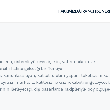
HAKKIMIZDA
FRANCHISE VER
elerin, sistemli yürüyen işlerin, yatırımcıların ve
tercihi haline geleceği bir Türkiye
n, kanunlara uyan, kaliteli üretim yapan, tüketicisini ko
ayıtsız, markasız, kalitesiz haksız rekabeti engelleyecek
ının ilerleyeceği, dış pazarlarda rakipleriyle boy ölçüşe