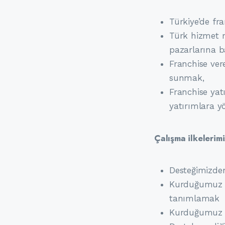
Türkiye’de fr
Türk hizmet m
pazarlarına b
Franchise ver
sunmak,
Franchise yat
yatırımlara y
Çalışma ilkelerim
Desteğimizde
Kurduğumuz si
tanımlamak
Kurduğumuz si