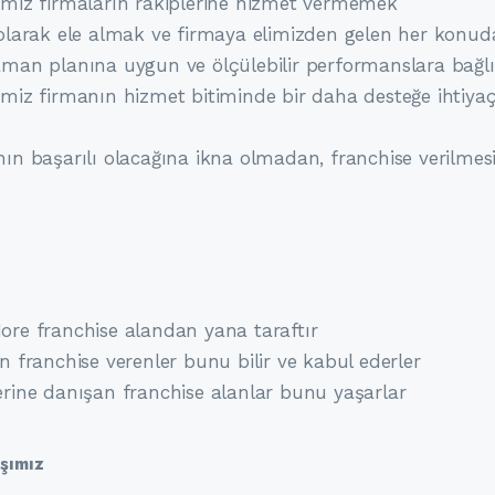
imiz firmaların rakiplerine hizmet vermemek
 olarak ele almak ve firmaya elimizden gelen her konu
aman planına uygun ve ölçülebilir performanslara bağ
imiz firmanın hizmet bitiminde bir daha desteğe ihti
nın başarılı olacağına ikna olmadan, franchise verilmesi
ore franchise alandan yana taraftır
an franchise verenler bunu bilir ve kabul ederler
erine danışan franchise alanlar bunu yaşarlar
ışımız