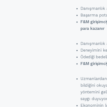
Danışmanlık a
Başarma pota
F&M girişimci
para kazanır
Danışmanlık a
Deneyimini ke
Ödediği bedel
F&M girişimci
Uzmanlardan
bildiğini oku
yöntemini gel
saygı duyuyo
Ekonominin l