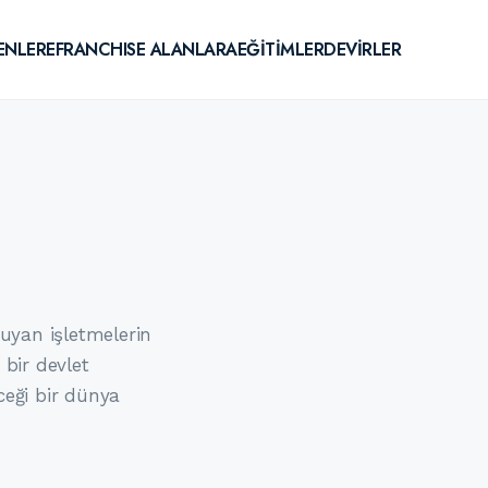
ENLERE
FRANCHISE ALANLARA
EĞİTİMLER
DEVİRLER
ruyan işletmelerin
 bir devlet
ceği bir dünya