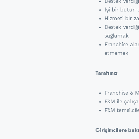
Destek verdiğ
İşi bir bütün
Hizmeti bir z
Destek verdiğ
sağlamak
Franchise ala
etmemek
Tarafımız
Franchise & M
F&M ile çalış
F&M temsilcil
Girişimcilere bak